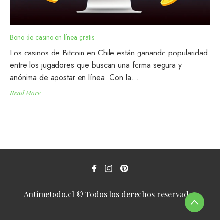
Bono de casino en línea gratis
Los casinos de Bitcoin en Chile están ganando popularidad
entre los jugadores que buscan una forma segura y
anónima de apostar en línea. Con la…
Read More
Antimetodo.cl © Todos los derechos reservados