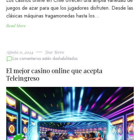
Los casinos online en Chile ofrecen una amplia variedad de
juegos de azar para que los jugadores disfruten. Desde las
clásicas máquinas tragamonedas hasta los…
Read More
Agosto 11, 2024
Jose Torro
en
Los comentarios están deshabilitados
El
El mejor casino online que acepta
mejor
Teleingreso
casino
online
que
acepta
Teleingreso